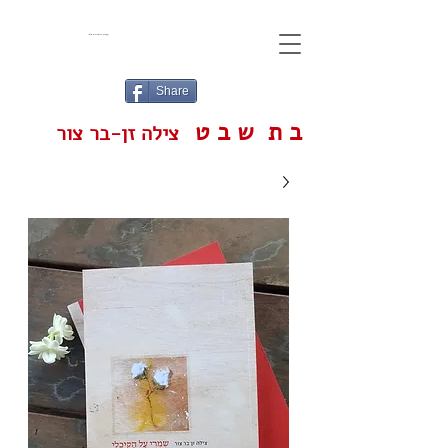
עגלת הקניות שלי
Share
ב ת ש ב ט
צילה זן-בר צור