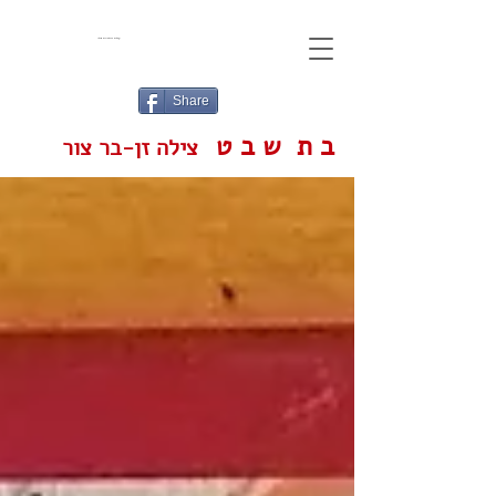
עגלת הקניות שלי
Share
ב ת ש ב ט
צילה זן-בר צור